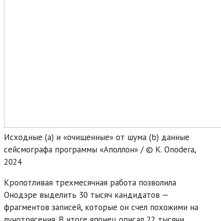
Исходные (а) и «очищенные» от шума (b) данные
сейсмографа программы «Аполлон» / © K. Onodera,
2024
Кропотливая трехмесячная работа позволила
Онодэре выделить 30 тысяч кандидатов —
фрагментов записей, которые он счел похожими на
лунотрясения. В итоге японец описал 22 тысячи