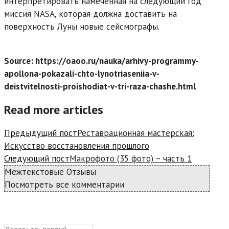
интерпретировать намеченная на следующий год
миссия NASA, которая должна доставить на
поверхность Луны новые сейсмографы.
Source: https://oaoo.ru/nauka/arhivy-programmy-
apollona-pokazali-chto-lynotriaseniia-v-
deistvitelnosti-proishodiat-v-tri-raza-chashe.html
Read more articles
Предыдущий пост
Реставрационная мастерская:
Искусство восстановления прошлого
Следующий пост
Макрофото (35 фото) – часть 1
Межтекстовые Отзывы
Посмотреть все комментарии